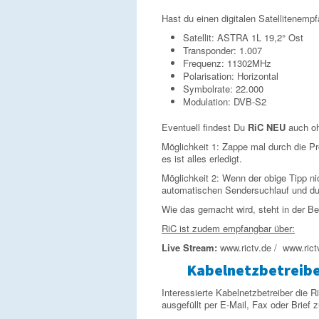
Hast du einen digitalen Satellitenempf
Satellit: ASTRA 1L 19,2° Ost
Transponder: 1.007
Frequenz: 11302MHz
Polarisation: Horizontal
Symbolrate: 22.000
Modulation: DVB-S2
Eventuell findest Du
RiC NEU
auch oh
Möglichkeit 1: Zappe mal durch die 
es ist alles erledigt.
Möglichkeit 2: Wenn der obige Tipp nic
automatischen Sendersuchlauf und du f
Wie das gemacht wird, steht in der Be
RiC ist zudem empfangbar über:
Live Stream:
www.rictv.de / www.rictv
Kabelnetzbetreib
Interessierte Kabelnetzbetreiber die 
ausgefüllt per E-Mail, Fax oder Brie