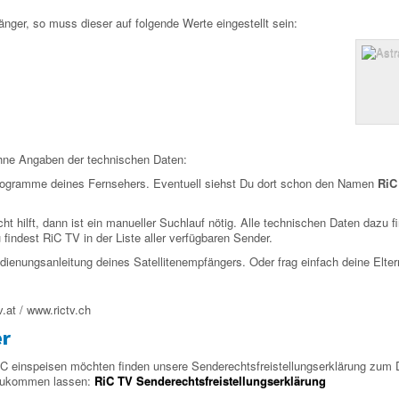
änger, so muss dieser auf folgende Werte eingestellt sein:
ne Angaben der technischen Daten:
Programme deines Fernsehers. Eventuell siehst Du dort schon den Namen
RiC
ht hilft, dann ist ein manueller Suchlauf nötig. Alle technischen Daten dazu 
indest RiC TV in der Liste aller verfügbaren Sender.
dienungsanleitung deines Satellitenempfängers. Oder frag einfach deine Elter
.at / www.rictv.ch
er
RiC einspeisen möchten finden unsere Senderechtsfreistellungserklärung zum 
f zukommen lassen:
RiC TV Senderechtsfreistellungserklärung