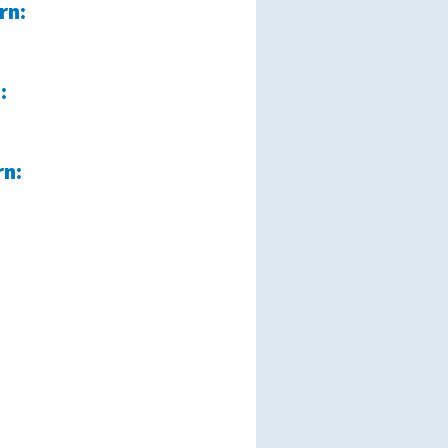
rn:
:
rn: