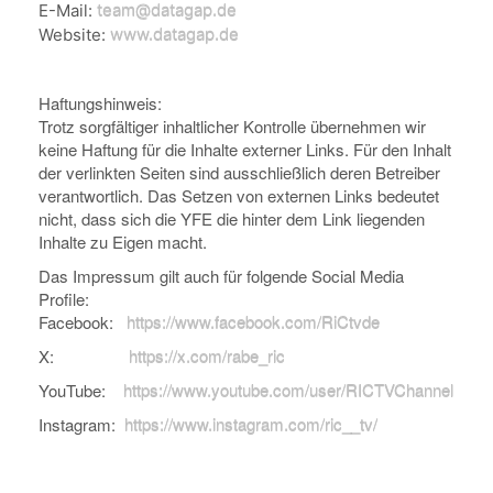
E-Mail:
team@datagap.de
Website:
www.datagap.de
Haftungshinweis:
Trotz sorgfältiger inhaltlicher Kontrolle übernehmen wir
keine Haftung für die Inhalte externer Links. Für den Inhalt
der verlinkten Seiten sind ausschließlich deren Betreiber
verantwortlich. Das Setzen von externen Links bedeutet
nicht, dass sich die YFE die hinter dem Link liegenden
Inhalte zu Eigen macht.
Das Impressum gilt auch für folgende Social Media
Profile:
Facebook:
https://www.facebook.com/RiCtvde
X:
https://x.com/rabe_ric
YouTube:
https://www.youtube.com/user/RICTVChannel
Instagram:
https://www.instagram.com/ric__tv/